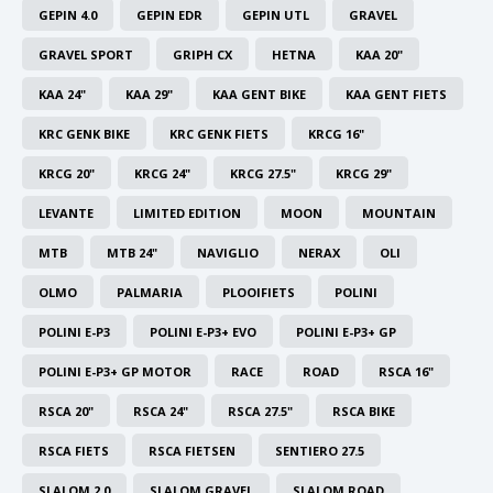
GRIPH CX - CYCLOCROSS
GEPIN 4.0
GEPIN EDR
GEPIN UTL
GRAVEL
GRAVEL SPORT
GRIPH CX
HETNA
KAA 20"
VÉLOS DE GRAVEL
KAA 24"
KAA 29"
KAA GENT BIKE
KAA GENT FIETS
KRC GENK BIKE
KRC GENK FIETS
KRCG 16"
KRCG 20"
KRCG 24"
KRCG 27.5"
KRCG 29"
LEVANTE
LIMITED EDITION
MOON
MOUNTAIN
MTB
MTB 24"
NAVIGLIO
NERAX
OLI
OLMO
PALMARIA
PLOOIFIETS
POLINI
POLINI E-P3
POLINI E-P3+ EVO
POLINI E-P3+ GP
POLINI E-P3+ GP MOTOR
RACE
ROAD
RSCA 16"
RSCA 20"
RSCA 24"
RSCA 27.5"
RSCA BIKE
RSCA FIETS
RSCA FIETSEN
SENTIERO 27.5
SLALOM 2.0
SLALOM GRAVEL
SLALOM ROAD