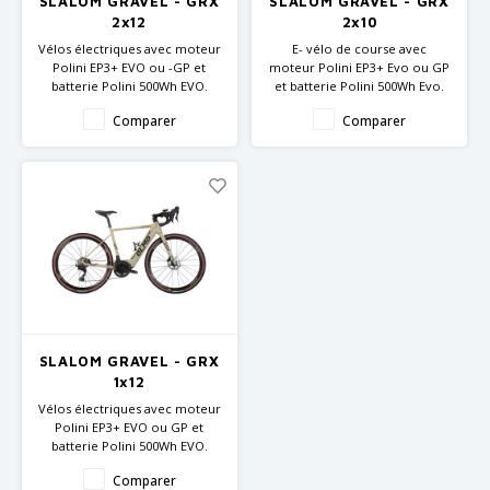
SLALOM GRAVEL - GRX
SLALOM GRAVEL - GRX
GRIPH CX - CYCLOCROSS
2x12
2x10
Vélos électriques avec moteur
E- vélo de course avec
VÉLOS DE GRAVEL
Polini EP3+ EVO ou -GP et
moteur Polini EP3+ Evo ou GP
batterie Polini 500Wh EVO.
et batterie Polini 500Wh Evo.
Cadre Gravel en Alu et
Cadre Gravel en Alu et
Comparer
Comparer
fourche en carbone
fourche en carbone
Pièces GRX
Pièces Shimano GRX
SLALOM GRAVEL - GRX
1x12
Vélos électriques avec moteur
Polini EP3+ EVO ou GP et
batterie Polini 500Wh EVO.
Cadre Gravel en Alu et
Comparer
fourche en carbone