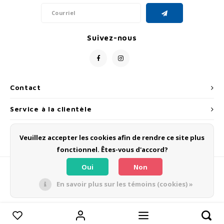
Suivez-nous
Contact
Service à la clientèle
Mon compte
Veuillez accepter les cookies afin de rendre ce site plus
fonctionnel. Êtes-vous d'accord?
Oui
Non
En savoir plus sur les témoins (cookies) »
© Copyright 2026 OLMO BIKES - Powered by
Lightspeed
- Theme by
Shopmonkey
Comparer les produits
0