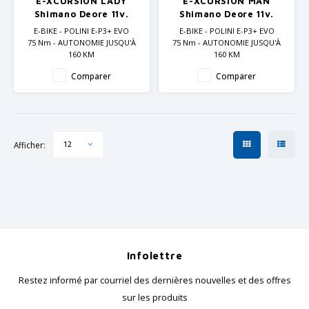
E-XCURSION LADY
E-XCURSION MAN
GRIPH CX - CYCLOCROSS
Shimano Deore 11v.
Shimano Deore 11v.
E-BIKE - POLINI E-P3+ EVO
E-BIKE - POLINI E-P3+ EVO
VÉLOS DE GRAVEL
75 Nm - AUTONOMIE JUSQU'À
75 Nm - AUTONOMIE JUSQU'À
160 KM
160 KM
Polini 500 Wh batterie
Polini 500 Wh batterie
Comparer
Comparer
Afficher:
12
Infolettre
Restez informé par courriel des dernières nouvelles et des offres
sur les produits