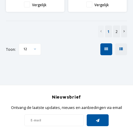
Gravel Alu frame en Carbon
Alu Gravel frame en Carbon
Vergelijk
Vergelijk
vork
vork
Shimano GRX componenten
Shimano GRX componenten
1
2
Toon:
12
Nieuwsbrief
Ontvang de laatste updates, nieuws en aanbiedingen via email