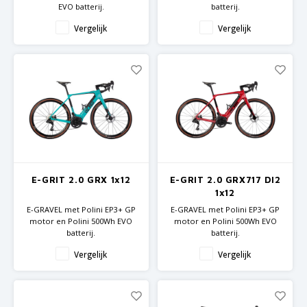
EVO batterij.
batterij.
Alu Gravel frame en Carbon
Carbon frame en vork, recht
Vergelijk
Vergelijk
vork
stuur
Shimano GRX componenten
Shimano GRX componenten
E-GRIT 2.0 GRX 1x12
E-GRIT 2.0 GRX717 DI2
1x12
E-GRAVEL met Polini EP3+ GP
E-GRAVEL met Polini EP3+ GP
motor en Polini 500Wh EVO
motor en Polini 500Wh EVO
batterij.
batterij.
Carbon frame en vork
Carbon frame en vork
Vergelijk
Vergelijk
Shimano GRX componenten
Shimano GRX717
componenten