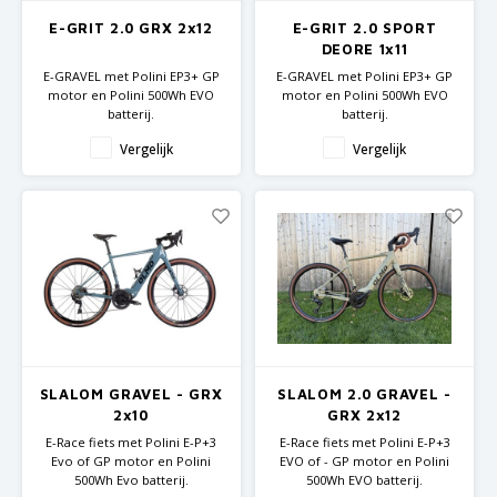
E-GRIT 2.0 GRX 2x12
E-GRIT 2.0 SPORT
DEORE 1x11
E-GRAVEL met Polini EP3+ GP
E-GRAVEL met Polini EP3+ GP
motor en Polini 500Wh EVO
motor en Polini 500Wh EVO
batterij.
batterij.
Carbon frame en vork
Carbon frame en vork, recht
Vergelijk
Vergelijk
Shimano GRX componenten
stuur
Shimano Deore
componenten
SLALOM GRAVEL - GRX
SLALOM 2.0 GRAVEL -
2x10
GRX 2x12
E-Race fiets met Polini E-P+3
E-Race fiets met Polini E-P+3
Evo of GP motor en Polini
EVO of - GP motor en Polini
500Wh Evo batterij.
500Wh EVO batterij.