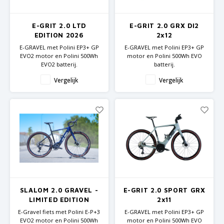
GRIPH CX - CYCLOCROSS
E-GRIT 2.0 LTD
E-GRIT 2.0 GRX DI2
GRAVELBIKES
EDITION 2026
2x12
E-GRAVEL met Polini EP3+ GP
E-GRAVEL met Polini EP3+ GP
EVO2 motor en Polini 500Wh
motor en Polini 500Wh EVO
EVO2 batterij.
batterij.
Carbon frame en verende
Carbon frame en vork
Vergelijk
Vergelijk
vork
Shimano GRX componenten
Shimano GRX componenten
SLALOM 2.0 GRAVEL -
E-GRIT 2.0 SPORT GRX
LIMITED EDITION
2x11
E-Gravel fiets met Polini E-P+3
E-GRAVEL met Polini EP3+ GP
EVO2 motor en Polini 500Wh
motor en Polini 500Wh EVO