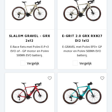
SLALOM GRAVEL - GRX
E-GRIT 2.0 GRX RX827
2x12
DI2 1x12
E-Race fiets met Polini E-P+3
E-GRAVEL met Polini EP3+ GP
EVO of - GP motor en Polini
motor en Polini 500Wh EVO
500Wh EVO batterij.
batterij.
Alu Gravel frame en Carbon
Carbon frame en vork
Vergelijk
Vergelijk
vork
Shimano GRX RX827
Shimano GRX componenten
componenten