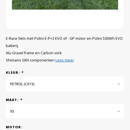
GRIPH CX - CYCLOCROSS
GRAVELBIKES
E-Race fiets met Polini E-P+3 EVO of - GP motor en Polini 500Wh EVO
batterij.
Alu Gravel frame en Carbon vork
Shimano GRX componenten
Lees meer
KLEUR:
*
PETROL (C015)
MAAT:
*
XS
MOTOR: