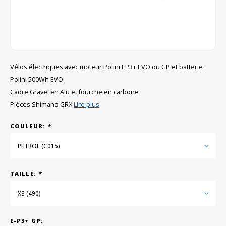
GRIPH CX - CYCLOCROSS
VÉLOS DE GRAVEL
Vélos électriques avec moteur Polini EP3+ EVO ou GP et batterie
Polini 500Wh EVO.
Cadre Gravel en Alu et fourche en carbone
Pièces Shimano GRX
Lire plus
COULEUR:
*
PETROL (C015)
TAILLE:
*
XS (490)
E-P3+ GP: