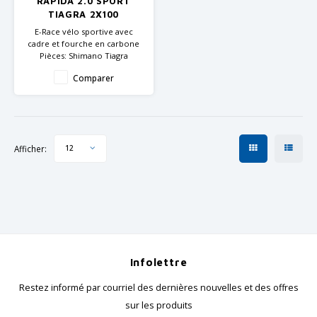
RAPIDA 2.0 SPORT
GRIPH CX - CYCLOCROSS
TIAGRA 2X100
E-Race vélo sportive avec
VÉLOS DE GRAVEL
cadre et fourche en carbone
Pièces: Shimano Tiagra
Moteur FSA 42Nm - Batterie:
Comparer
FSA 252Wh
Guidon droit pour une
position confortable
Batterie supplémentaire de
252 Wh possible
Afficher:
12
Infolettre
Restez informé par courriel des dernières nouvelles et des offres
sur les produits