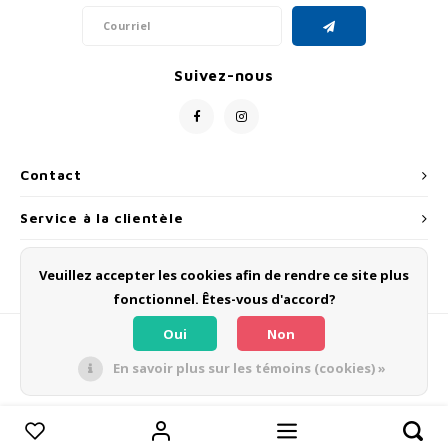
Suivez-nous
Contact
Service à la clientèle
Mon compte
Veuillez accepter les cookies afin de rendre ce site plus
fonctionnel. Êtes-vous d'accord?
Oui
Non
En savoir plus sur les témoins (cookies) »
© Copyright 2026 OLMO BIKES - Powered by
Lightspeed
- Theme by
Shopmonkey
Comparer les produits
0