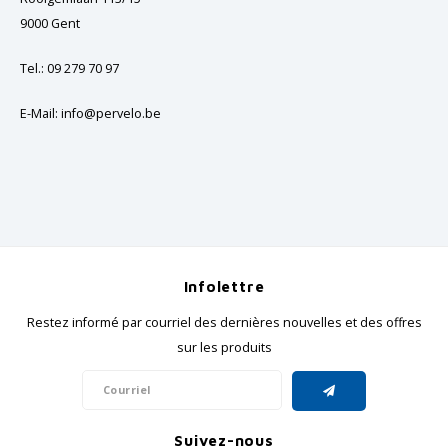
GRIPH CX - CYCLOCROSS
9000 Gent
VÉLOS DE GRAVEL
Tel.: 09 279 70 97
E-Mail:
info@pervelo.be
Infolettre
Restez informé par courriel des dernières nouvelles et des offres
sur les produits
Suivez-nous