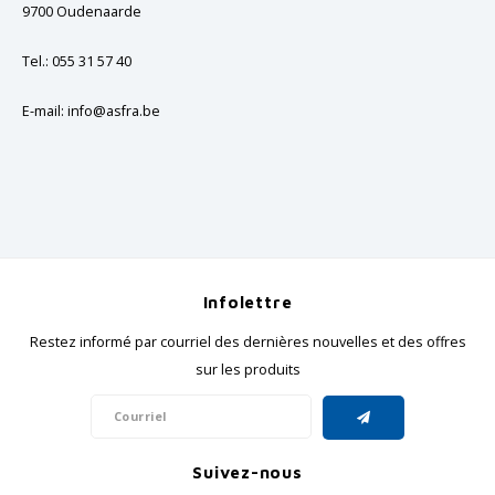
9700 Oudenaarde
GRIPH CX - CYCLOCROSS
Tel.: 055 31 57 40
VÉLOS DE GRAVEL
E-mail:
info@asfra.be
Infolettre
Restez informé par courriel des dernières nouvelles et des offres
sur les produits
Suivez-nous