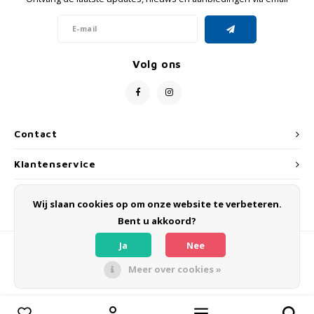
GRIPH CX - CYCLOCROSS
GRAVELBIKES
Volg ons
Contact
Klantenservice
Mijn account
Wij slaan cookies op om onze website te verbeteren.
Bent u akkoord?
Ja
Nee
Meer over cookies »
© Copyright 2026 OLMO BIKES - Powered by
Lightspeed
- Theme by
Shopmonkey
Vergelijk producten
0