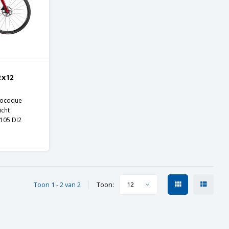
2x12
nocoque
icht
105 DI2
Toon 1 - 2 van 2
Toon:
12