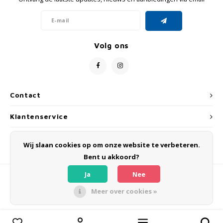
GRIPH CX - CYCLOCROSS
GRAVELBIKES
Volg ons
Contact
Klantenservice
Mijn account
Wij slaan cookies op om onze website te verbeteren.
Bent u akkoord?
Ja
Nee
Meer over cookies »
© Copyright 2026 OLMO BIKES - Powered by
Lightspeed
- Theme by
Shopmonkey
Vergelijk producten
0