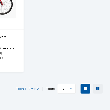
x12
 GP motor en
j.
rk
enten
Toon 1 - 2 van 2
Toon:
12