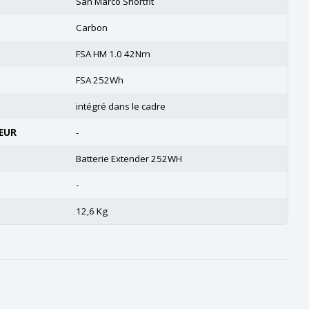
San Marco Shortfit
Carbon
FSA HM 1.0 42Nm
FSA 252Wh
intégré dans le cadre
EUR
-
Batterie Extender 252WH
-
12,6 Kg