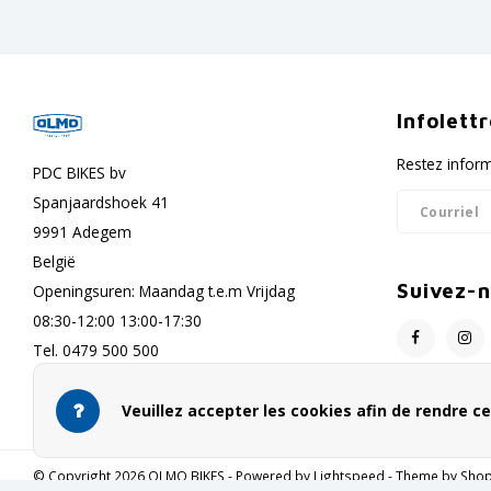
Infolett
Restez inform
PDC BIKES bv
Spanjaardshoek 41
9991 Adegem
België
Suivez-
Openingsuren: Maandag t.e.m Vrijdag
08:30-12:00 13:00-17:30
Tel. 0479 500 500
info@olmo-bikes.eu
Veuillez accepter les cookies afin de rendre ce
© Copyright 2026 OLMO BIKES - Powered by
Lightspeed
- Theme by
Sho