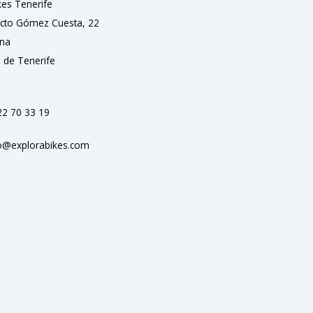
kes Tenerife
ecto Gómez Cuesta, 22
na
 de Tenerife
22 70 33 19
o@explorabikes.com