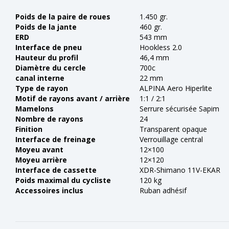
Poids de la paire de roues
1.450 gr.
Poids de la jante
460 gr.
ERD
543 mm
Interface de pneu
Hookless 2.0
Hauteur du profil
46,4 mm
Diamètre du cercle
700c
canal interne
22 mm
Type de rayon
ALPINA Aero Hiperlite
Motif de rayons avant / arrière
1:1 / 2:1
Mamelons
Serrure sécurisée Sapim
Nombre de rayons
24
Finition
Transparent opaque
Interface de freinage
Verrouillage central
Moyeu avant
12×100
Moyeu arrière
12×120
Interface de cassette
XDR-Shimano 11V-EKAR
Poids maximal du cycliste
120 kg
Accessoires inclus
Ruban adhésif