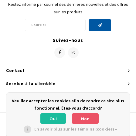
Restez informé par courriel des dernières nouvelles et des offres
sur les produits
Suivez-nous
Contact
Service à la clientèle
Mon compte
Veuillez accepter les cookies afin de rendre ce site plus
fonctionnel. Êtes-vous d'accord?
Oui
Non
En savoir plus sur les témoins (cookies) »
© Copyright 2026 OLMO BIKES - Powered by
Lightspeed
- Theme by
Shopmonkey