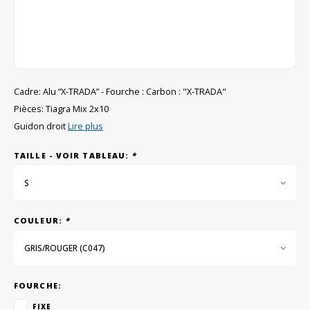
GRIPH CX - CYCLOCROSS
VÉLOS DE GRAVEL
Cadre: Alu “X-TRADA” - Fourche : Carbon : "X-TRADA"
Pièces: Tiagra Mix 2x10
Guidon droit
Lire plus
TAILLE - VOIR TABLEAU:
*
S
COULEUR:
*
GRIS/ROUGER (C047)
FOURCHE:
FIXE