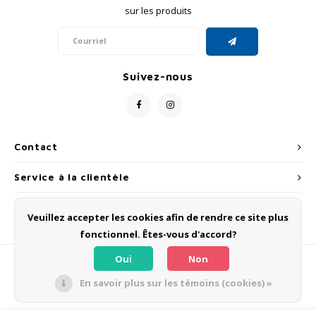
sur les produits
Suivez-nous
Contact
Service à la clientèle
Mon compte
Veuillez accepter les cookies afin de rendre ce site plus
fonctionnel. Êtes-vous d'accord?
Oui
Non
En savoir plus sur les témoins (cookies) »
© Copyright 2026 OLMO BIKES - Powered by
Lightspeed
- Theme by
Shopmonkey