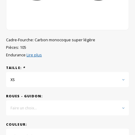
GRIPH CX - CYCLOCROSS
VÉLOS DE GRAVEL
Cadre-Fourche: Carbon monocoque super légère
Pièces: 105
Endurance
Lire plus
TAILLE:
*
XS
ROUES - GUIDON:
Faire un choix...
COULEUR: