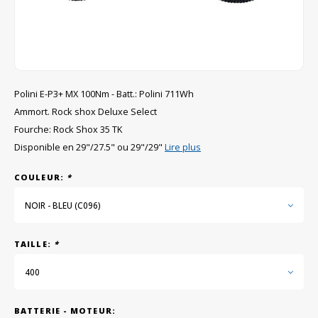
GRIPH CX - CYCLOCROSS
VÉLOS DE GRAVEL
Polini E-P3+ MX 100Nm - Batt.: Polini 711Wh
Ammort. Rock shox Deluxe Select
Fourche: Rock Shox 35 TK
Disponible en 29"/27.5" ou 29"/29"
Lire plus
COULEUR:
*
NOIR - BLEU (C096)
TAILLE:
*
400
BATTERIE - MOTEUR: