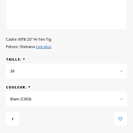
GRIPH CX - CYCLOCROSS
VÉLOS DE GRAVEL
Cadre: MTB 20″ Hi-Ten Tig
Pièces: Shimano
Lire plus
TAILLE:
*
30
COULEUR:
*
Blanc (C003)