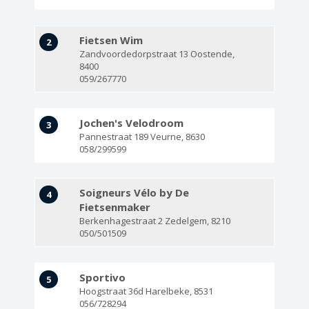
Fietsen Wim
2
Zandvoordedorpstraat 13
Oostende
,
8400
059/267770
Jochen's Velodroom
3
Pannestraat 189
Veurne
,
8630
058/299599
Soigneurs Vélo by De
4
Fietsenmaker
Berkenhagestraat 2
Zedelgem
,
8210
050/501509
Sportivo
5
Hoogstraat 36d
Harelbeke
,
8531
056/728294