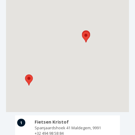
GRIPH CX - CYCLOCROSS
GRAVELBIKES
Fietsen Kristof
1
Spanjaardshoek 41
Maldegem
,
9991
+32 494 98 58 84