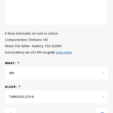
GRIPH CX - CYCLOCROSS
GRAVELBIKES
E-Race met kader en vork in carbon
Componenten: Shimano 105
Motor FSA 42Nm - Batterij : FSA 252Wh
Extra batterij van 252 Wh mogelijk
Lees meer
MAAT:
*
490
KLEUR:
*
TURKOOIS (C019)