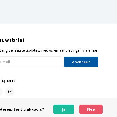
euwsbrief
vang de laatste updates, nieuws en aanbiedingen via email
Abonneer
lg ons
eteren. Bent u akkoord?
Ja
Nee