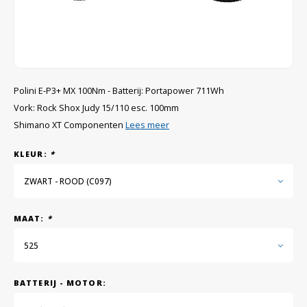
GRIPH CX - CYCLOCROSS
GRAVELBIKES
Polini E-P3+ MX 100Nm - Batterij: Portapower 711Wh
Vork: Rock Shox Judy 15/110 esc. 100mm
Shimano XT Componenten
Lees meer
KLEUR:
*
ZWART - ROOD (C097)
MAAT:
*
525
BATTERIJ - MOTOR: